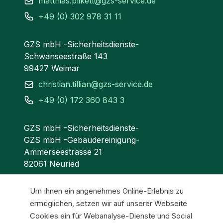
matthias.plikett@gzs-service.de
+49 (0) 302 978 31 11
GZS mbH -Sicherheitsdienste-
Schwanseestraße 143
99427 Weimar
christian.tillian@gzs-service.de
+49 (0) 172 360 843 3
GZS mbH -Sicherheitsdienste-
GZS mbH -Gebäudereinigung-
Ammerseestrasse 21
82061 Neuried
ruedi.rutscho@gzs-service.de
Um Ihnen ein angenehmes Online-Erlebnis zu
+49 (0) 178 8888 770
ermöglichen, setzen wir auf unserer Webseite
Cookies ein für Webanalyse-Dienste und Social